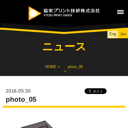
Eng
Jpn
ニュース
HOME
photo_05
2016.05.30
photo_05