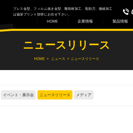
プレス金型、フィルム抜き金型、難削材加工、彫刻刃、微細加工
は協栄プリント技研にお任せ下さい。
HOME
企業情報
製品情報
経営理念
環境方針
会社概要
拠点情報
沿革
ニュースリリース
HOME
ニュース
ニュースリリース
イベント・展示会
ニュースリリース
メディア