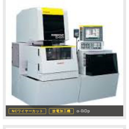
α-0iDp
NCワイヤーカット
放電加工機