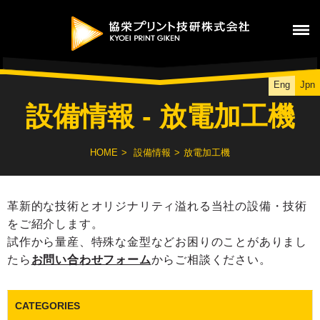
Eng
Jpn
設備情報 - 放電加工機
HOME
設備情報
放電加工機
革新的な技術とオリジナリティ溢れる当社の設備・技術
をご紹介します。
試作から量産、特殊な金型などお困りのことがありまし
たら
お問い合わせフォーム
からご相談ください。
CATEGORIES